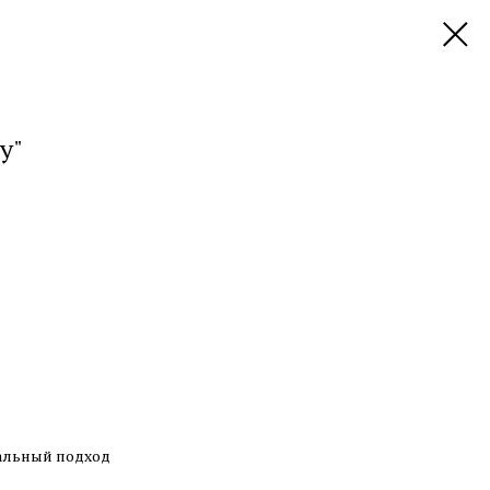
y"
уальный подход