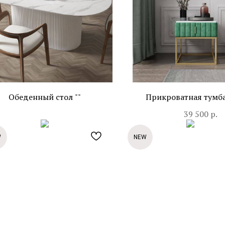
Обеденный стол ""
Прикроватная тумба 
39 500
р.
W
NEW