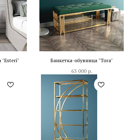
"Esteri"
Банкетка-обувница "Tora"
63 000
р.