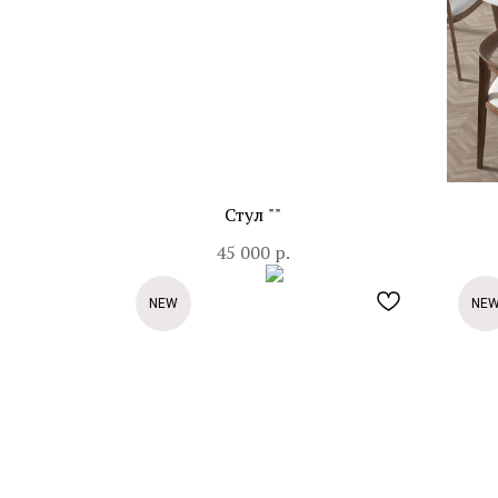
Стул ""
45 000
р.
NEW
NE