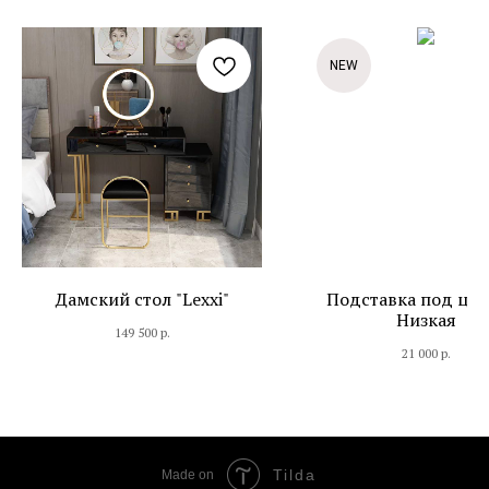
NEW
Дамский стол "Lexxi"
Подставка под цве
Низкая
149 500
р.
21 000
р.
Tilda
Made on